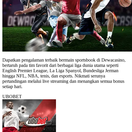
Dapatkan pengalaman terbaik bermain sportsbook di Dewacasino,
bertaruh pada tim favorit dari berbagai liga dunia utama seperti
English Premier League, La Liga Spanyol, Bundesliga Jerman
hingga NFL, NBA, tenis, dan esports. Nikmati serunya
pertandingan melalui live streaming dan menangkan semua bonus
setiap hari.
UBOBET