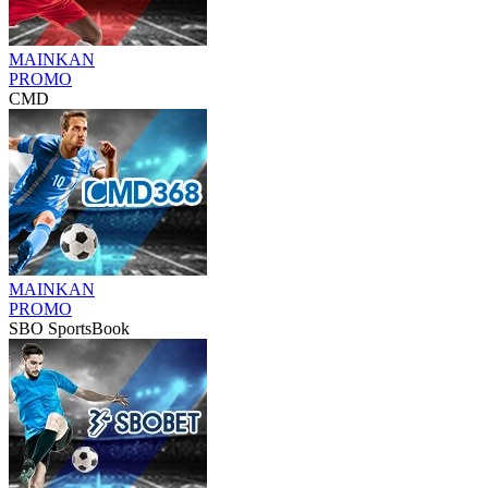
MAINKAN
PROMO
CMD
MAINKAN
PROMO
SBO SportsBook