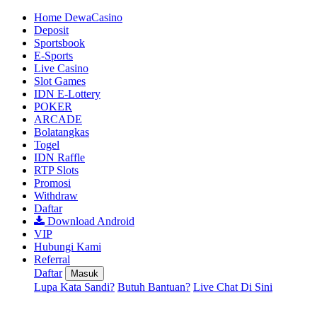
Home DewaCasino
Deposit
Sportsbook
E-Sports
Live Casino
Slot Games
IDN E-Lottery
POKER
ARCADE
Bolatangkas
Togel
IDN Raffle
RTP Slots
Promosi
Withdraw
Daftar
Download Android
VIP
Hubungi Kami
Referral
Daftar
Masuk
Lupa Kata Sandi?
Butuh Bantuan?
Live Chat Di Sini