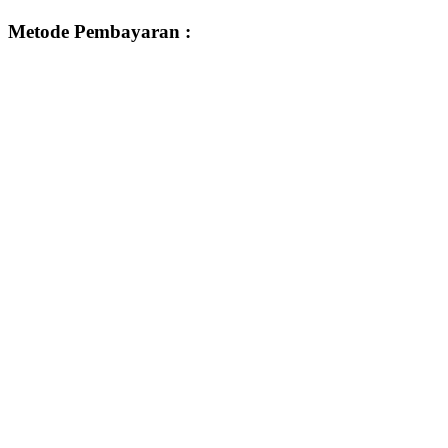
Metode Pembayaran :