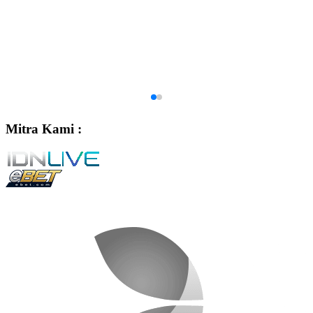
Mitra Kami :