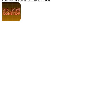
- SEMUA HAK DILINDUNGI