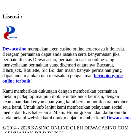
Lisensi :
Dewacasino
merupakan agen casino online terpercaya indonesia.
Beragam permainan dapat anda rasakan serta kenyamanan jika
bermain di situs Dewacasino, permainan casino online yang
menyediakan permainan yang digemari antaranya Baccarat,
Blackjack, Roulette, Sic Bo, dan masih banyak permainan yang
dapat anda mainkan dan merasakan pengalaman
bermain game
online terbaik
!
Kami memberikan dukungan dengan memberikan permainan
melalui pc/laptop maupun mobile untuk anda bermain, dengan
keamanan dan kenyamanan yang kami berikan untuk para member
setia kami. Untuk info lanjut kami memberikan pelayanan social
media dan livechat selama 24jam. Hubungi kami dan daftarkan diri
anda melalui website kami unuk menjadi member kami
Dewacasino
© 2014 - 2026 KASINO ONLINE OLEH DEWACASINO.COM